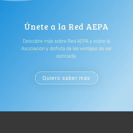
Únete a la Red AEPA
Descubre más sobre Red AEPA y sobre la
Asociación y disfruta de las ventajas de ser
asociada.
Quiero saber más