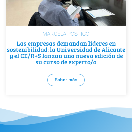
MARCELA POSTIGO
Las empresas demandan líderes en
sostenibilidad: la Universidad de Alicante
y el CE/R+S lanzan una nueva edición de
su curso de experto/a
Saber más