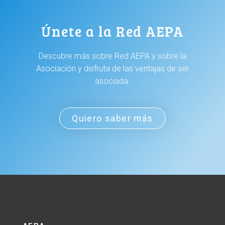
Únete a la Red AEPA
Descubre más sobre Red AEPA y sobre la
Asociación y disfruta de las ventajas de ser
asociada.
Quiero saber más