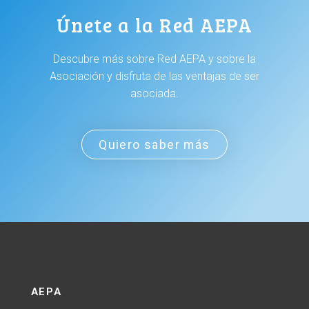
Únete a la Red AEPA
Descubre más sobre Red AEPA y sobre la
Asociación y disfruta de las ventajas de ser
asociada.
Quiero saber más
AEPA