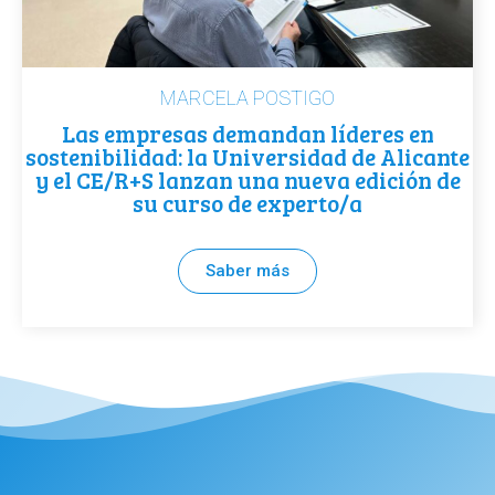
MARCELA POSTIGO
Las empresas demandan líderes en
sostenibilidad: la Universidad de Alicante
y el CE/R+S lanzan una nueva edición de
su curso de experto/a
Saber más