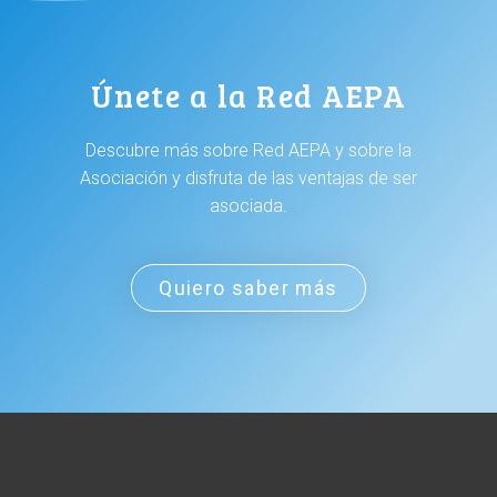
Únete a la Red AEPA
Descubre más sobre Red AEPA y sobre la
Asociación y disfruta de las ventajas de ser
asociada.
Quiero saber más