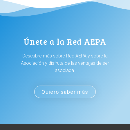
Únete a la Red AEPA
Descubre más sobre Red AEPA y sobre la
Asociación y disfruta de las ventajas de ser
asociada.
Quiero saber más