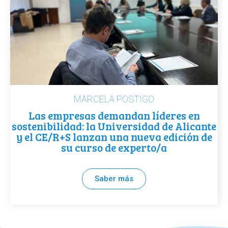
MARCELA POSTIGO
Las empresas demandan líderes en
sostenibilidad: la Universidad de Alicante
y el CE/R+S lanzan una nueva edición de
su curso de experto/a
Saber más